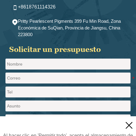
+8618761114326

Pritty Pearlescent Pigments 399 Fu Min Road, Zona

Económica de SuQian, Provincia de Jiangsu, China
223800
Solicitar un presupuesto

Al hacer clic en 'Permitir todo', acepta el almacenamiento de