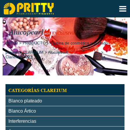

Alucopearl
INICIO
>
PRODUCTOS
>
Línea de cosmética y cuidado
personal CLAREIUM
>
Alucopearl
>
Clareium 7223
CATEGORÍAS CLAREIUM
Blanco plateado
Blanco Ártico
Interferencias