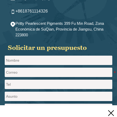
+8618761114326

Pritty Pearlescent Pigments 399 Fu Min Road, Zona

Económica de SuQian, Provincia de Jiangsu, China
223800
Solicitar un presupuesto
