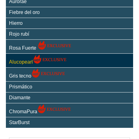
Aurorae
Fiebre del oro
Hierro
Rojo rubí
Rosa Fuerte
Alucopearl
Gris tecno
Prismático
Diamante
ChromaPura
StarBurst