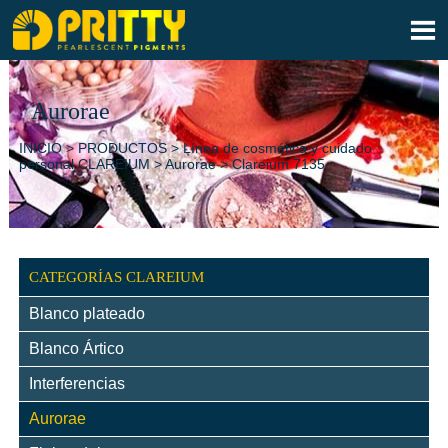

Aurorae
INICIO
>
PRODUCTOS
>
Línea de cosmética y cuidado
personal CLAREIUM
>
Aurorae
>
Clareium 7135
CATEGORÍAS CLAREIUM
Blanco plateado
Blanco Ártico
Interferencias
Aurorae