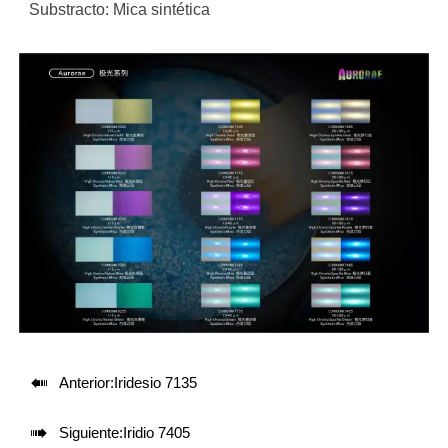
Substracto: Mica sintética

Anterior:
Iridesio 7135

Siguiente:
Iridio 7405