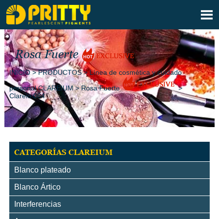

Rosa Fuerte
INICIO
>
PRODUCTOS
>
Línea de cosmética y cuidado
personal CLAREIUM
>
Rosa Fuerte
>
Clareio 064
CATEGORÍAS CLAREIUM
Blanco plateado
Blanco Ártico
Interferencias