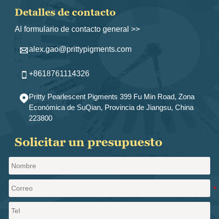
Detalles de contacto
Al formulario de contacto general >>
alex.gao@prittypigments.com

+8618761114326

Pritty Pearlescent Pigments 399 Fu Min Road, Zona

Económica de SuQian, Provincia de Jiangsu, China
223800
Solicitar un presupuesto