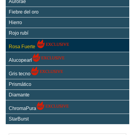
Aurorae
Fiebre del oro
Hierro
Rojo rubí
Rosa Fuerte
Alucopearl
Gris tecno
Prismático
Diamante
ChromaPura
StarBurst