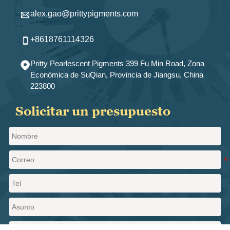
alex.gao@prittypigments.com

+8618761114326

Pritty Pearlescent Pigments 399 Fu Min Road, Zona

Económica de SuQian, Provincia de Jiangsu, China
223800
Solicitar un presupuesto