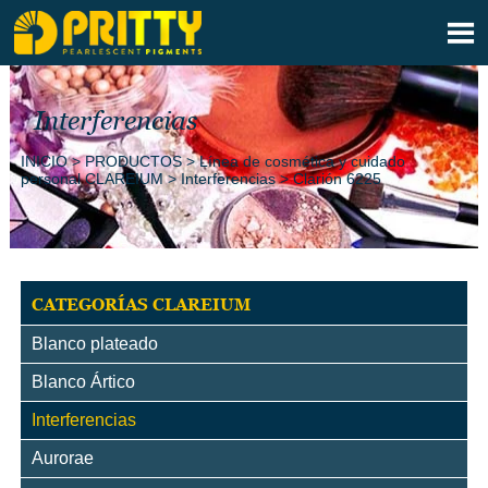

Interferencias
INICIO
>
PRODUCTOS
>
Línea de cosmética y cuidado
personal CLAREIUM
>
Interferencias
>
Clarión 6225
CATEGORÍAS CLAREIUM
Blanco plateado
Blanco Ártico
Interferencias
Aurorae