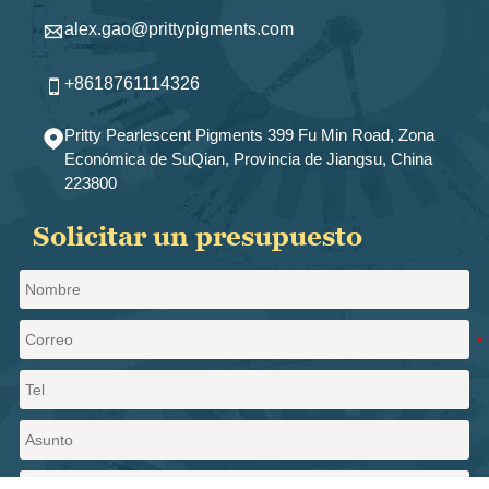
alex.gao@prittypigments.com

+8618761114326

Pritty Pearlescent Pigments 399 Fu Min Road, Zona

Económica de SuQian, Provincia de Jiangsu, China
223800
Solicitar un presupuesto