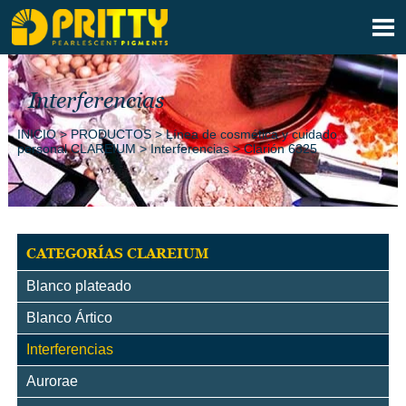

Interferencias
INICIO
>
PRODUCTOS
>
Línea de cosmética y cuidado
personal CLAREIUM
>
Interferencias
>
Clarión 6325
CATEGORÍAS CLAREIUM
Blanco plateado
Blanco Ártico
Interferencias
Aurorae