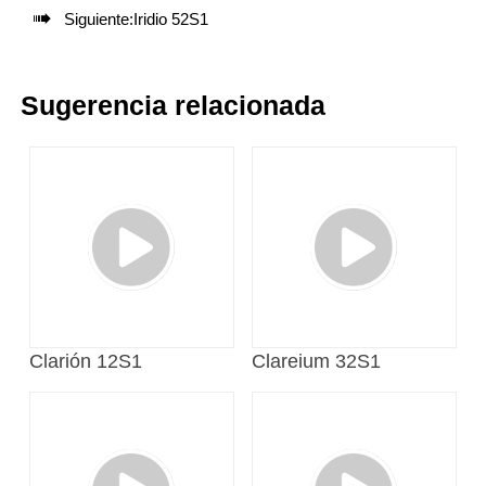

Siguiente:
Iridio 52S1
Sugerencia relacionada
Clarión 12S1
Clareium 32S1