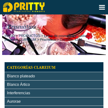

Prismático
INICIO
>
PRODUCTOS
>
Línea de cosmética y cuidado
personal CLAREIUM
>
Prismático
>
Clareium 42S1
CATEGORÍAS CLAREIUM
Blanco plateado
Blanco Ártico
Interferencias
Aurorae