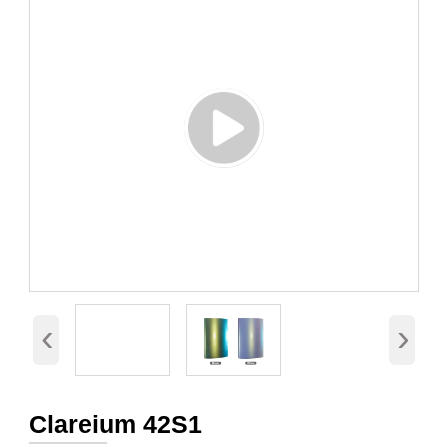
‹
›
Clareium 42S1