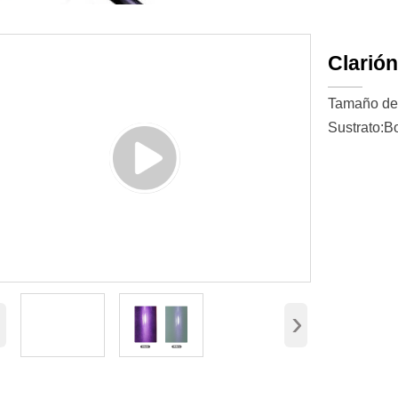
Clarió
Tamaño de 
Sustrato:Bo
‹
›