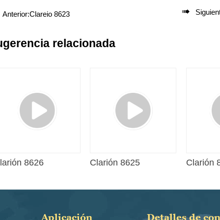

Siguien
Anterior:
Clareio 8623
ugerencia relacionada
larión 8626
Clarión 8625
Clarión 
Aplicación
Detalles de co