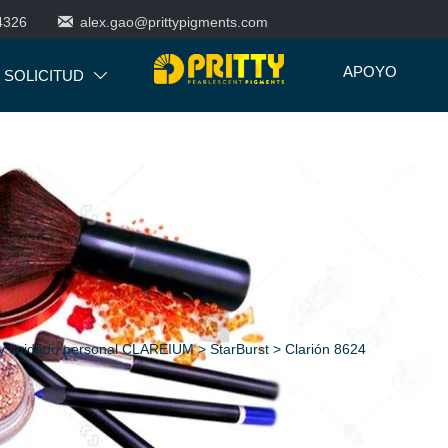

4326
alex.gao@prittypigments.com
APOYO
SOLICITUD

 y cuidado personal CLAREIUM
>
StarBurst
>
Clarión 8624