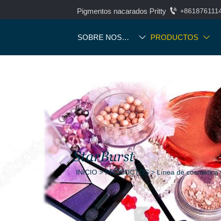

Pigmentos nacarados Pritty
+861876111
SOBRE NOSOTROS
PRODUCTOS


StarBurst
INICIO
>
PRODUCTOS
>
Línea de cosmética