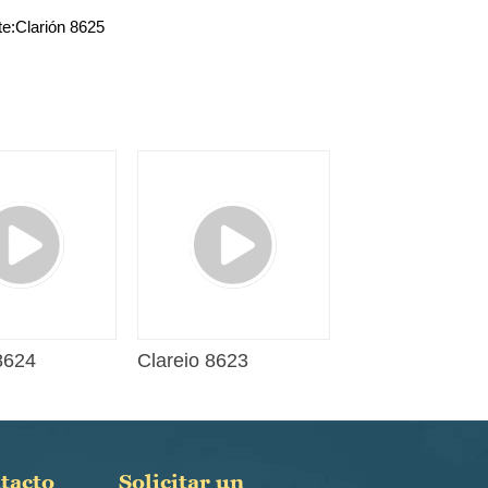
te:
Clarión 8625
8624
Clareio 8623
ntacto
Solicitar un