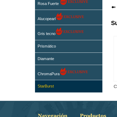
Rosa Fuerte

Alucopearl
S
Gris tecno
Prismático
Diamante
ChromaPura
C
StarBurst
Navegación
Productos