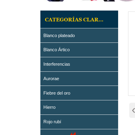
CATEGORÍAS CLAREIUM
Blanco plateado
Blanco Ártico
Interferencias
Aurorae
Fiebre del oro
Hierro
Rojo rubí