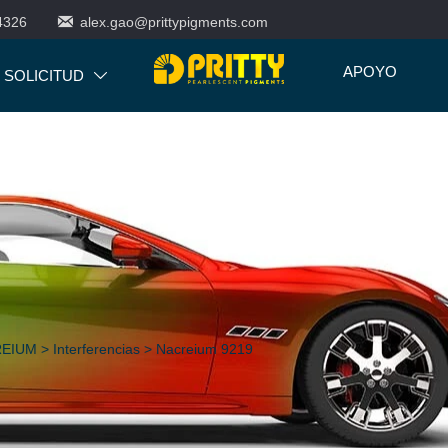

4326
alex.gao@prittypigments.com
APOYO
SOLICITUD

CREIUM
>
Interferencias
>
Nacreium 9219