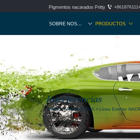

Pigmentos nacarados Pritty
+861876111
SOBRE NOSOTROS
PRODUCTOS


Interferencias
INICIO
>
PRODUCTOS
>
Línea Exterior NA