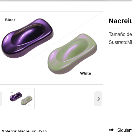
Nacrei
Tamaño de 
Sustrato:Mi
‹
›

Siguien
Anterior:
Nacreium 9215