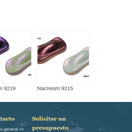
m 9219
Nacreium 9215
ntacto
Solicitar un
presupuesto
to general >>