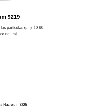
um 9219
las partículas (μm) :10-60
ca natural
te:
Nacreium 9225