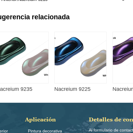
ugerencia relacionada
acreium 9235
Nacreium 9225
Nacreiu
Aplicación
Detalles de co
Al formulario de contac
erior
Pintura decorativa