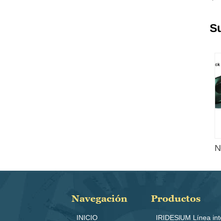
S
N
Navegación
Productos
INICIO
IRIDESlUM Línea int