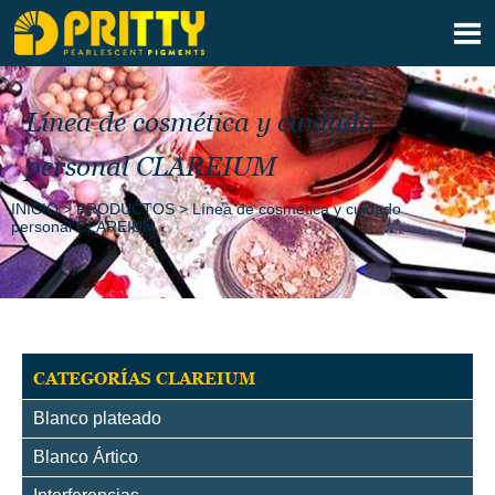

Línea de cosmética y cuidado
personal CLAREIUM
INICIO
>
PRODUCTOS
>
Línea de cosmética y cuidado
personal CLAREIUM
CATEGORÍAS CLAREIUM
Blanco plateado
Blanco Ártico