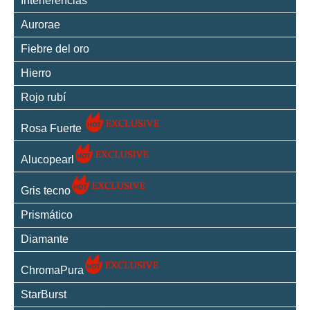
Interferencias
Aurorae
Fiebre del oro
Hierro
Rojo rubí
Rosa Fuerte
Alucopearl
Gris tecno
Prismático
Diamante
ChromaPura
StarBurst