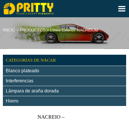

INICIO
>
PRODUCTOS
>
Línea Exterior NACREIUM
CATEGORÍAS DE NÁCAR
Blanco plateado
Interferencias
Lámpara de araña dorada
Hierro
NACREIO –