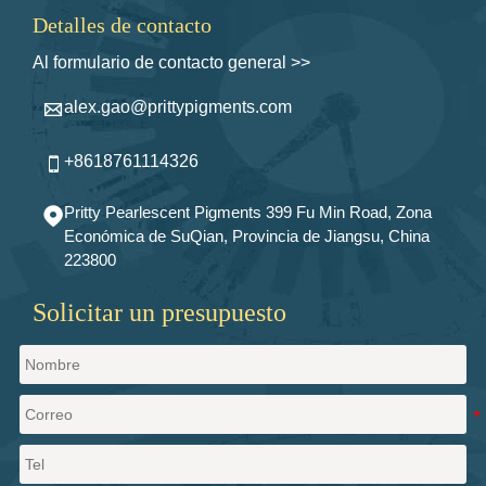
Detalles de contacto
Al formulario de contacto general >>
alex.gao@prittypigments.com

+8618761114326

Pritty Pearlescent Pigments 399 Fu Min Road, Zona

Económica de SuQian, Provincia de Jiangsu, China
223800
Solicitar un presupuesto