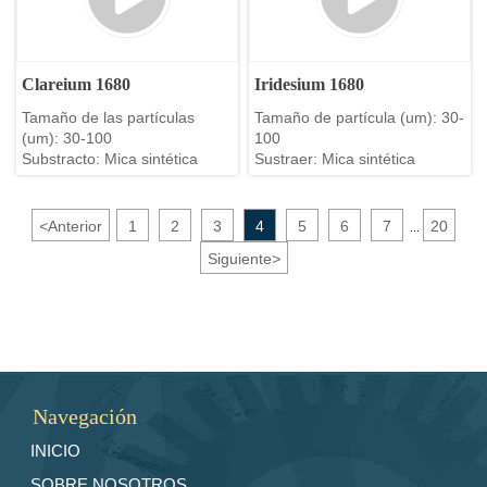
Clareium 1680
Iridesium 1680
Tamaño de las partículas
Tamaño de partícula (um): 30-
(um): 30-100
100
Substracto: Mica sintética
Sustraer: Mica sintética
<
Anterior
1
2
3
4
5
6
7
20
...
Siguiente
>
Navegación
INICIO
SOBRE NOSOTROS