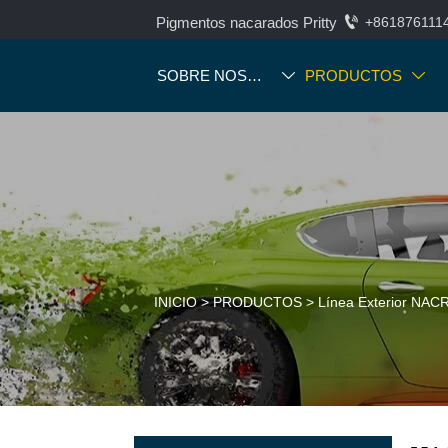

Pigmentos nacarados Pritty
+861876111
SOBRE NOSOTROS
PRODUCTOS


INICIO
>
PRODUCTOS
>
Línea Exterior NA