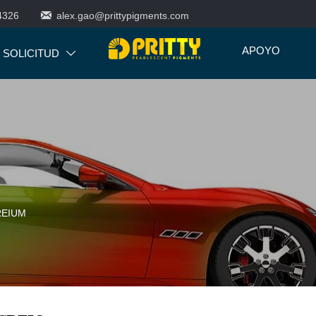

4326
alex.gao@prittypigments.com
APOYO
SOLICITUD

CREIUM