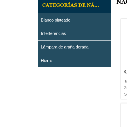
NA
CATEGORÍAS DE NÁCAR
Blanco plateado
Interferencias
Lámpara de araña dorada
Hierro
T
2
S