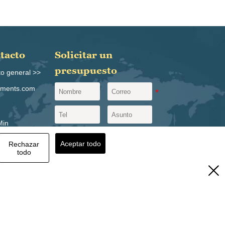
ntacto
Solicitar un
presupuesto
to general >>
igments.com
Min
ómica
Aceptar todo
Rechazar
cia de
todo
23800

Enviar un mensaje