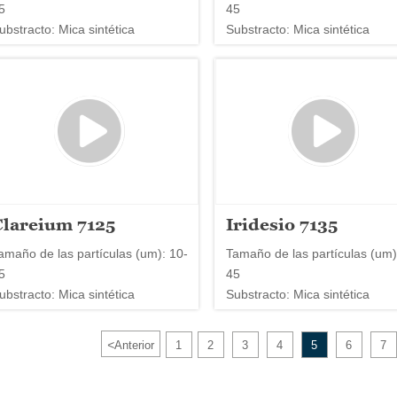
5
45
ubstracto: Mica sintética
Substracto: Mica sintética
Clareium 7125
Iridesio 7135
amaño de las partículas (um): 10-
Tamaño de las partículas (um)
5
45
ubstracto: Mica sintética
Substracto: Mica sintética
<
Anterior
1
2
3
4
5
6
7