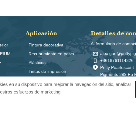
Aplicación
Detalles de co
Al formulario de contac
erior
Pintura decorativa

alex.gao@prittyp
REIUM
Recubrimiento en polvo

+8618761114326
y
Plásticos

Pritty Pearlescent
Tintas de impresión
Pigments 399 Fu 
Cosmética y cuidado personal
Road, Zona Econ
ies en su dispositivo para mejorar la navegación del sitio, analizar
de SuQian, Provin
nuestros esfuerzos de marketing.
Jiangsu, China 2