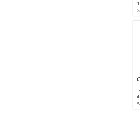
4
S
T
4
S