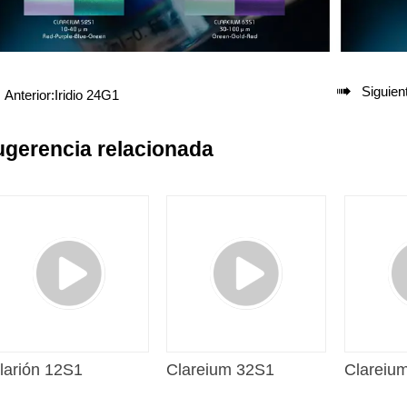

Siguien
Anterior:
Iridio 24G1
ugerencia relacionada
larión 12S1
Clareium 32S1
Clareiu