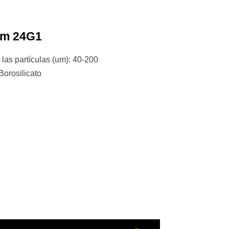
um 24G1
las partículas (um): 40-200
Borosilicato