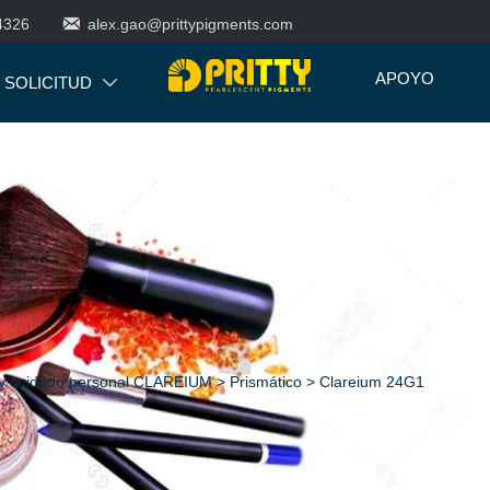

4326
alex.gao@prittypigments.com
APOYO
SOLICITUD

 y cuidado personal CLAREIUM
>
Prismático
>
Clareium 24G1