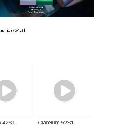
te:
Iridio 34G1
m 42S1
Clareium 52S1