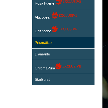
Rosa Fuerte
Alucopearl
Gris tecno
Prismático
Diamante
ChromaPura
StarBurst