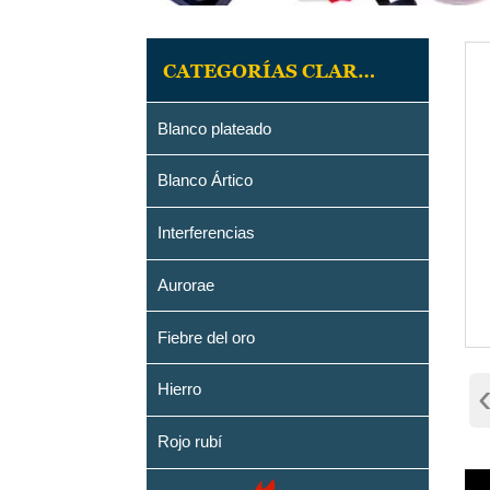
CATEGORÍAS CLAREIUM
Blanco plateado
Blanco Ártico
Interferencias
Aurorae
Fiebre del oro
Hierro
Rojo rubí