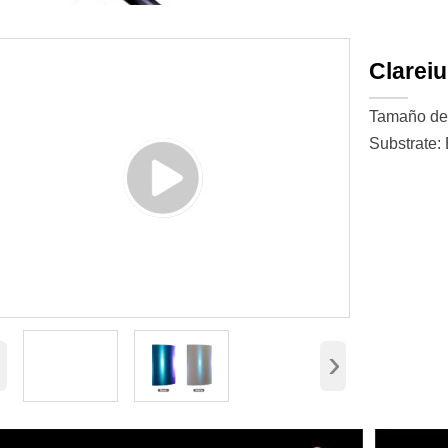
Clarei
Tamaño de 
Substrate: 
‹
›