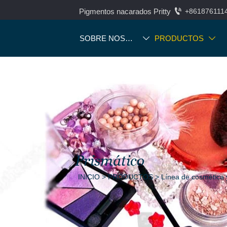

Pigmentos nacarados Pritty
+861876111
SOBRE NOSOTROS
PRODUCTOS


Prismático
INICIO
>
PRODUCTOS
>
Línea de cosmética