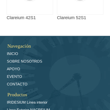
Clareium 42S1
Clareium 52S1
Navegación
INICIO
SOBRE NOSOTROS
APOYO
EVENTO
CONTACTO
Productos
IRIDESlUM Línea interior
Línea Exterior NACREIUM