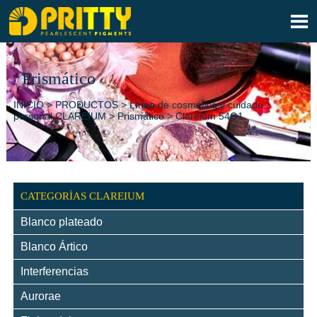

Prismático
INICIO
>
PRODUCTOS
>
Línea de cosmética y cuidado
personal CLAREIUM
>
Prismático
>
Clareium 54G1
CATEGORÍAS CLAREIUM
Blanco plateado
Blanco Ártico
Interferencias
Aurorae