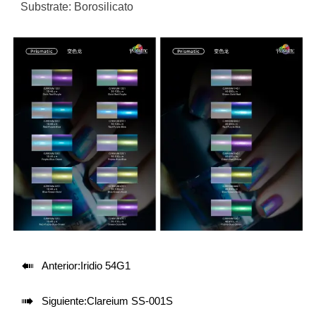
Substrate: Borosilicato

Anterior:
Iridio 54G1

Siguiente:
Clareium SS-001S