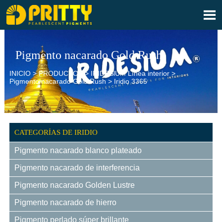

Pigmento nacarado Gold Rush
INICIO
>
PRODUCTOS
>
IRIDESlUM Línea interior
>
Pigmento nacarado Gold Rush
>
Iridio 3365
CATEGORÍAS DE IRIDIO
Pigmento nacarado blanco plateado
Pigmento nacarado de interferencia
Pigmento nacarado Golden Lustre
Pigmento nacarado de hierro
Pigmento perlado súper brillante