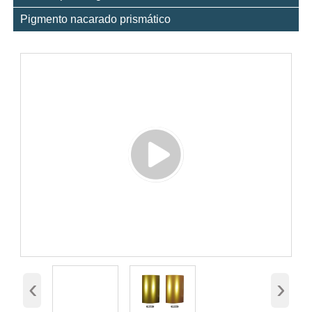
Pigmento nacarado prismático
‹
›