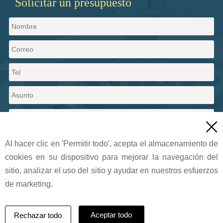
Solicitar un presupuesto

Al hacer clic en 'Permitir todo', acepta el almacenamiento de
cookies en su dispositivo para mejorar la navegación del
Enviar un mensaje
sitio, analizar el uso del sitio y ayudar en nuestros esfuerzos
de marketing.
2024 Pritty Pearlescent Pigments Co. Todos los derechos
reservados.
Aceptar todo
Rechazar todo