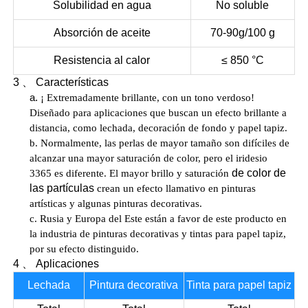
Solubilidad en agua
No soluble
Absorción de aceite
70-90g/100 g
Resistencia al calor
≤ 850 °C
3
、
Características
a.
¡
Extremadamente brillante, con un tono verdoso!
Diseñado para aplicaciones que buscan un efecto brillante a
distancia, como lechada, decoración de fondo y papel tapiz.
b.
Normalmente, las perlas de mayor tamaño son difíciles de
alcanzar
una mayor saturación de color, pero el iridesio
de color de
3365 es diferente.
El
mayor brillo y
saturación
las partículas
crean un efecto llamativo en pinturas
artísticas y algunas pinturas decorativas.
c.
Rusia y Europa del Este están a
favor
de este producto en
la industria de pinturas decorativas y tintas para papel tapiz,
por su efecto distinguido.
4
、
Aplicaciones
Lechada
Pintura decorativa
Tinta para papel tapiz