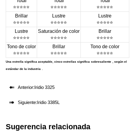
Total
Total
Total
⭐⭐⭐⭐⭐
⭐⭐⭐⭐⭐
⭐⭐⭐⭐⭐
Brillar
Lustre
Lustre
⭐⭐⭐⭐⭐
⭐⭐⭐⭐⭐
⭐⭐⭐⭐⭐
Lustre
Saturación de color
Brillar
⭐⭐⭐⭐⭐
⭐⭐⭐⭐⭐
⭐⭐⭐⭐⭐
Tono de color
Brillar
Tono de color
⭐⭐⭐⭐⭐
⭐⭐⭐⭐⭐
⭐⭐⭐⭐⭐
Una estrella significa aceptable, cinco estrellas significa
sobresaliente
, según el
estándar de la industria
.

Anterior:
Iridio 3325

Siguiente:
Iridio 3385L
Sugerencia relacionada