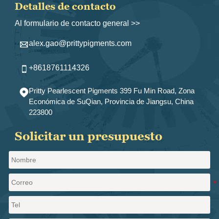
Detalles de contacto
Al formulario de contacto general >>
alex.gao@prittypigments.com

+8618761114326

Pritty Pearlescent Pigments 399 Fu Min Road, Zona

Económica de SuQian, Provincia de Jiangsu, China
223800
Solicitar un presupuesto