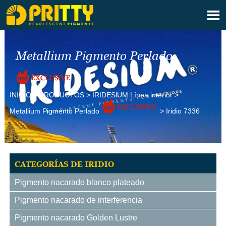

Metallium Pigmento Perlado
INICIO
>
PRODUCTOS
>
IRIDESlUM Línea interior
>
Metallium Pigmento Perlado
>
Iridio 7336
CATEGORÍAS DE IRIDIO
Pigmento nacarado blanco plateado
Pigmento nacarado de interferencia
Pigmento nacarado Golden Lustre