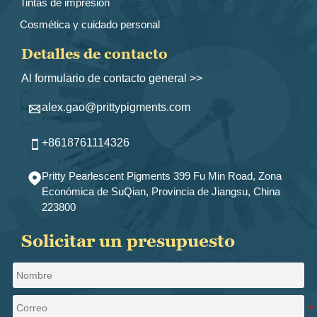
Tintas de impresión
Cosmética y cuidado personal
Detalles de contacto
Al formulario de contacto general >>
alex.gao@prittypigments.com

+8618761114326

Pritty Pearlescent Pigments 399 Fu Min Road, Zona

Económica de SuQian, Provincia de Jiangsu, China
223800
Solicitar un presupuesto