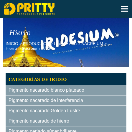

Hierro
INICIO
>
PRODUCTOS
>
Línea Exterior NACREIUM
>
Hierro
>
Nacreium 9522
CATEGORÍAS DE IRIDIO
Pigmento nacarado blanco plateado
Pigmento nacarado de interferencia
Pigmento nacarado Golden Lustre
Pigmento nacarado de hierro
Pigmento perlado súper brillante