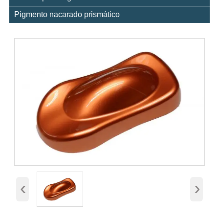
Pigmento nacarado prismático
‹
›