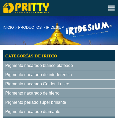

INICIO
>
PRODUCTOS
>
IRIDESlUM Línea interior
CATEGORÍAS DE IRIDIO
Pigmento nacarado blanco plateado
Pigmento nacarado de interferencia
Pigmento nacarado Golden Lustre
Pigmento nacarado de hierro
Pigmento perlado súper brillante
Pigmento nacarado diamante