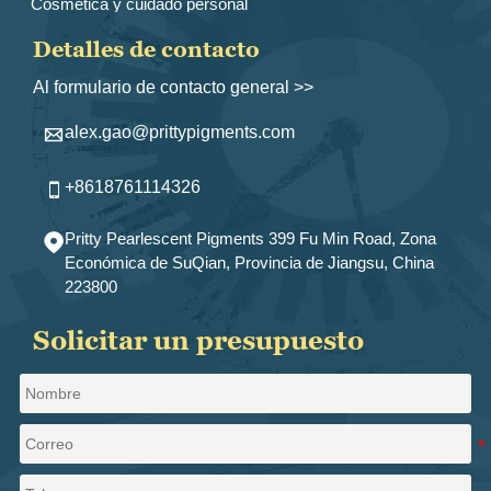
Cosmética y cuidado personal
Detalles de contacto
Al formulario de contacto general >>
alex.gao@prittypigments.com

+8618761114326

Pritty Pearlescent Pigments 399 Fu Min Road, Zona

Económica de SuQian, Provincia de Jiangsu, China
223800
Solicitar un presupuesto