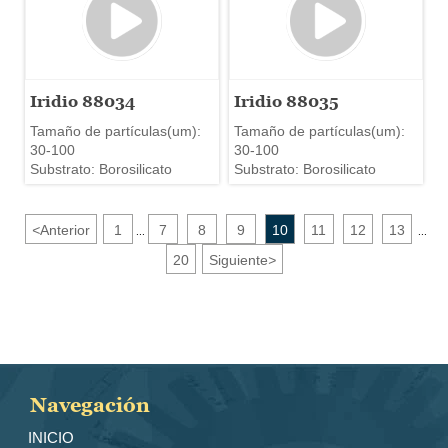
Iridio 88034
Iridio 88035
Tamaño de partículas(um):
Tamaño de partículas(um):
30-100
30-100
Substrato: Borosilicato
Substrato: Borosilicato
<
Anterior
1
7
8
9
10
11
12
13
...
...
20
Siguiente
>
Navegación
INICIO