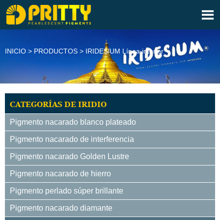

INICIO
>
PRODUCTOS
>
IRIDESlUM Línea interior
CATEGORÍAS DE IRIDIO
Pigmento nacarado blanco plateado
Pigmento nacarado de interferencia
Pigmento nacarado Golden Lustre
Pigmento nacarado de hierro
Pigmento perlado súper brillante
Pigmento nacarado diamante