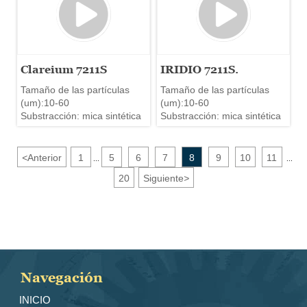
Clareium 7211S
IRIDIO 7211S.
Tamaño de las partículas
Tamaño de las partículas
(um):10-60
(um):10-60
Substracción: mica sintética
Substracción: mica sintética
<
Anterior
1
5
6
7
8
9
10
11
...
...
20
Siguiente
>
Navegación
INICIO