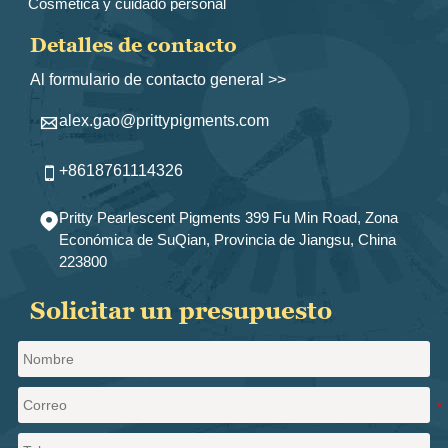
Cosmética y cuidado personal
Detalles de contacto
Al formulario de contacto general >>
alex.gao@prittypigments.com

+8618761114326

Pritty Pearlescent Pigments 399 Fu Min Road, Zona

Económica de SuQian, Provincia de Jiangsu, China
223800
Solicitar un presupuesto